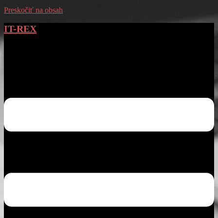
Preskočiť na obsah
IT-REX
Váš partner v oblasti IT
Toggle menu